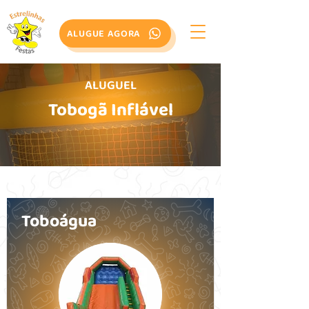
ALUGUE AGORA
ALUGUEL
Tobogã Inflável
Toboágua